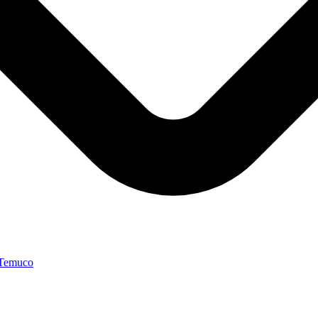
 Temuco