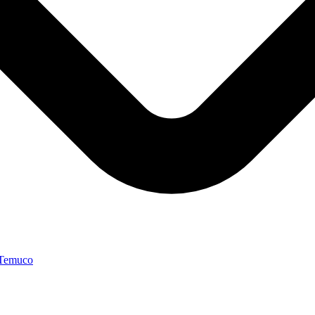
 Temuco