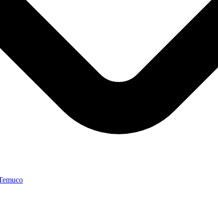
 Temuco