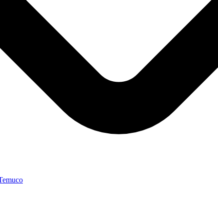
 Temuco