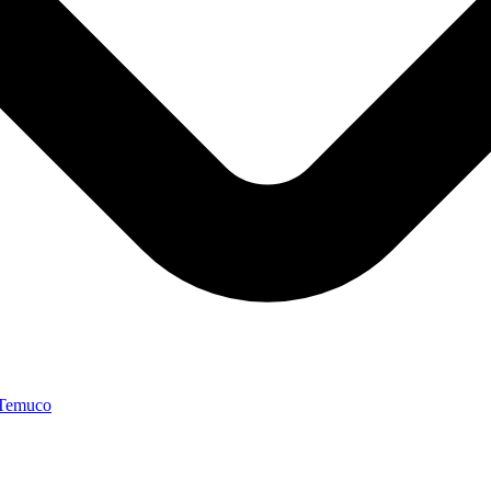
 Temuco