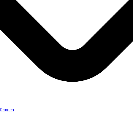
 Temuco