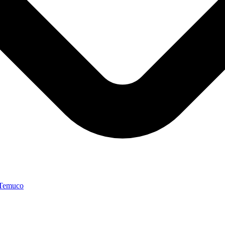
 Temuco