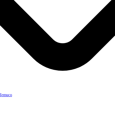
 Temuco