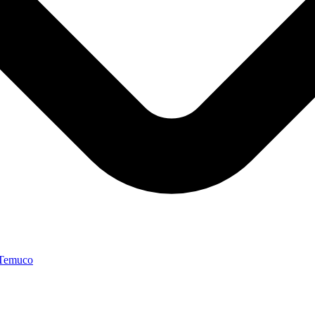
 Temuco