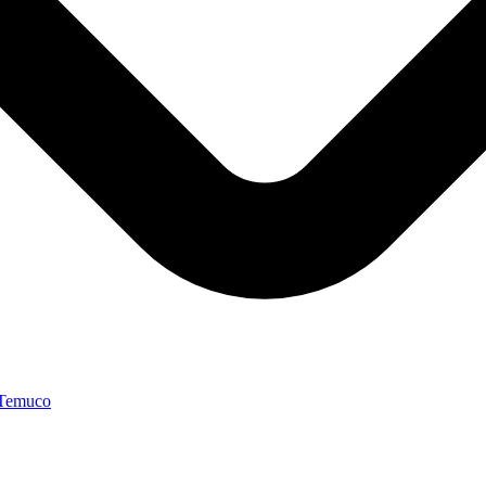
 Temuco