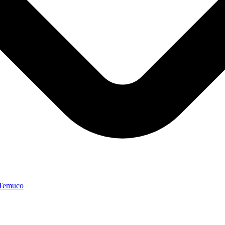
 Temuco